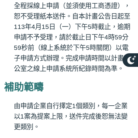
全程採線上申請（並須使用工商憑證），
恕不受理紙本送件。自本計畫公告日
起至
113
年
4
月
15
日（一）下午
5
時截止，逾期
申請不予受理，請於截止日下午
4
時
59
分
59
秒前（線上系統於下午
5
時關閉）以電
子申請方式辦理。完成申請時間以計畫辦
公室之線上申請系統所紀錄時間為準。
補助範疇
由申請企業自行擇定
1
個類別，每一企業
以
1
案為提案上限，送件完成後恕無法變
更類別。